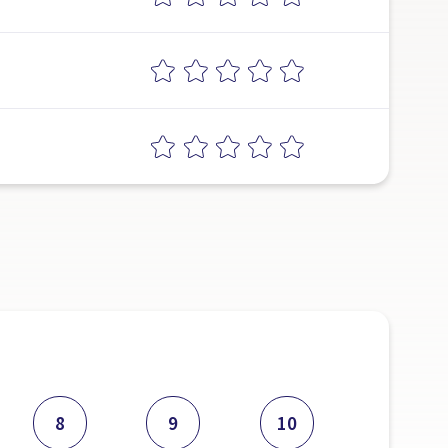
8
9
10