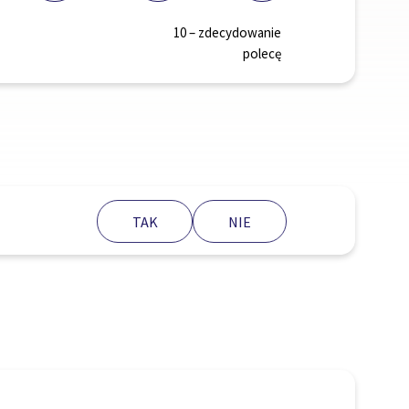
10 – zdecydowanie
polecę
TAK
NIE