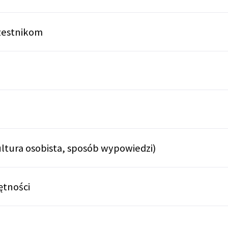
zestnikom
ultura osobista, sposób wypowiedzi)
ętności