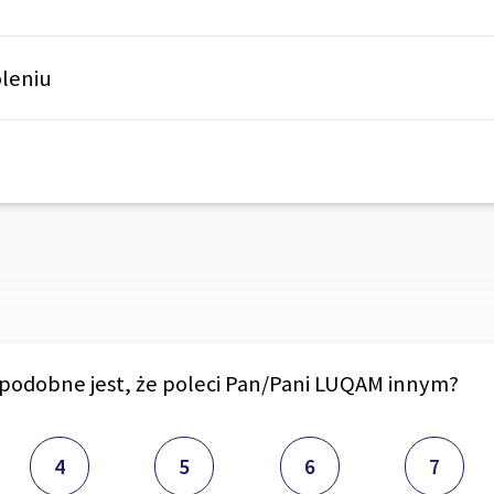
oleniu
dopodobne jest, że poleci Pan/Pani LUQAM innym?
4
5
6
7