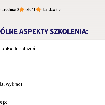
- średnio
/ 2
- źle
/ 1
- bardzo źle
ÓLNE ASPEKTY SZKOLENIA:
osunku do założeń
ia, wykład)
cego