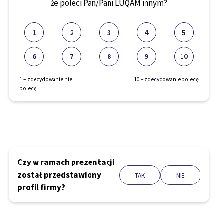
że poleci Pan/Pani LUQAM innym?
1
2
3
4
5
6
7
8
9
10
1 – zdecydowanie nie
10 – zdecydowanie polecę
polecę
Czy w ramach prezentacji
został przedstawiony
TAK
NIE
profil firmy?