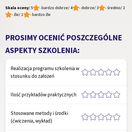
Skala oceny
/ 5
- bardzo dobrze
/ 4
- dobrze
/ 3
- średnio
/ 2
- źle
/ 1
- bardzo źle
PROSIMY OCENIĆ POSZCZEGÓLNE
ASPEKTY SZKOLENIA:
Realizacja programu szkolenia w
stosunku do założeń
Ilość przykładów praktycznych
Stosowane metody i środki
(ćwiczenia, wykład)