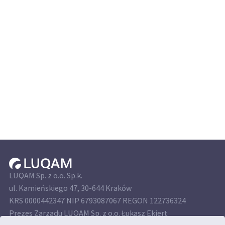
LUQAM Sp. z o.o. Sp.k.
ul. Kamieńskiego 47, 30-644 Kraków
KRS 0000442347 NIP 6793087067 REGON 122736324
Prezes Zarządu LUQAM Sp. z o.o. Łukasz Ekiert