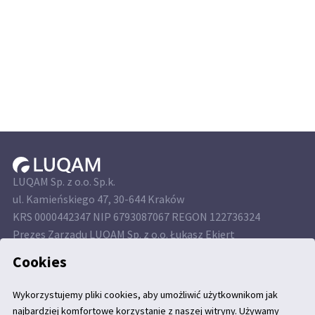
LUQAM Sp. z o.o. Sp.k.
ul. Kamieńskiego 47, 30-644 Kraków
KRS 0000442347 NIP 6793087067 REGON 122736324
Prezes Zarządu LUQAM Sp. z o.o. Łukasz Ekiert
Kapitał własny 250 000 PLN
Cookies
Wykorzystujemy pliki cookies, aby umożliwić użytkownikom jak
najbardziej komfortowe korzystanie z naszej witryny. Używamy