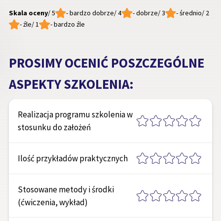
Skala oceny
/ 5
- bardzo dobrze
/ 4
- dobrze
/ 3
- średnio
/ 2
- źle
/ 1
- bardzo źle
PROSIMY OCENIĆ POSZCZEGÓLNE
ASPEKTY SZKOLENIA:
Realizacja programu szkolenia w
stosunku do założeń
Ilość przykładów praktycznych
Stosowane metody i środki
(ćwiczenia, wykład)