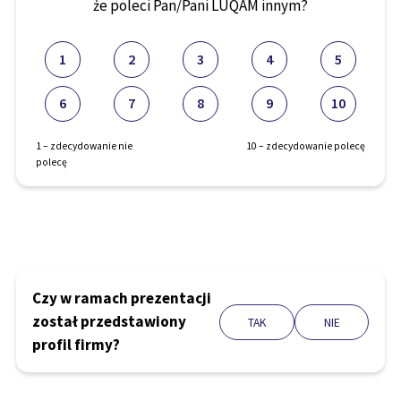
że poleci Pan/Pani LUQAM innym?
1
2
3
4
5
6
7
8
9
10
1 – zdecydowanie nie
10 – zdecydowanie polecę
polecę
Czy w ramach prezentacji
został przedstawiony
TAK
NIE
profil firmy?