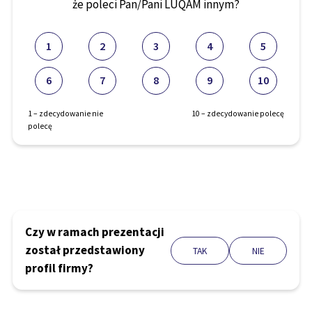
że poleci Pan/Pani LUQAM innym?
1
2
3
4
5
6
7
8
9
10
1 – zdecydowanie nie
10 – zdecydowanie polecę
polecę
Czy w ramach prezentacji
został przedstawiony
TAK
NIE
profil firmy?