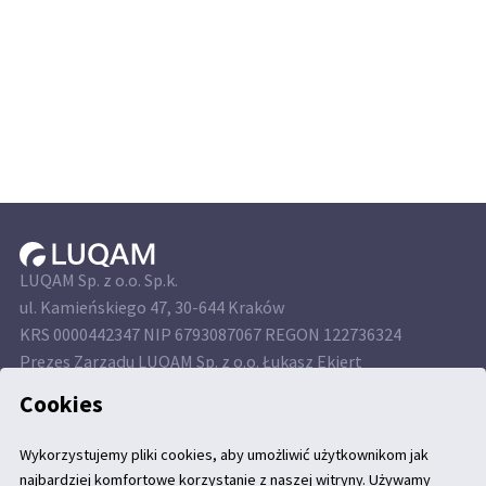
LUQAM Sp. z o.o. Sp.k.
ul. Kamieńskiego 47, 30-644 Kraków
KRS 0000442347 NIP 6793087067 REGON 122736324
Prezes Zarządu LUQAM Sp. z o.o. Łukasz Ekiert
Kapitał własny 250 000 PLN
Cookies
Wykorzystujemy pliki cookies, aby umożliwić użytkownikom jak
najbardziej komfortowe korzystanie z naszej witryny. Używamy