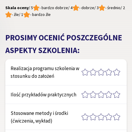
Skala oceny
/ 5
- bardzo dobrze
/ 4
- dobrze
/ 3
- średnio
/ 2
- źle
/ 1
- bardzo źle
PROSIMY OCENIĆ POSZCZEGÓLNE
ASPEKTY SZKOLENIA:
Realizacja programu szkolenia w
stosunku do założeń
Ilość przykładów praktycznych
Stosowane metody i środki
(ćwiczenia, wykład)